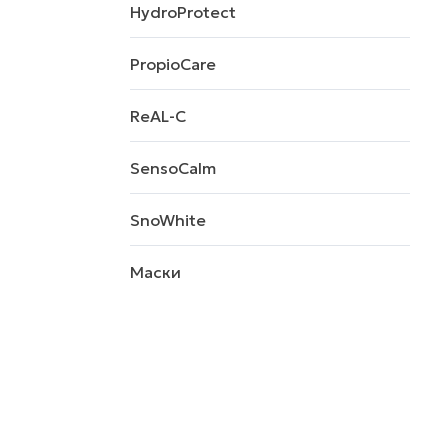
HydroProtect
PropioCare
ReAL-C
SensoCalm
SnoWhite
Маски