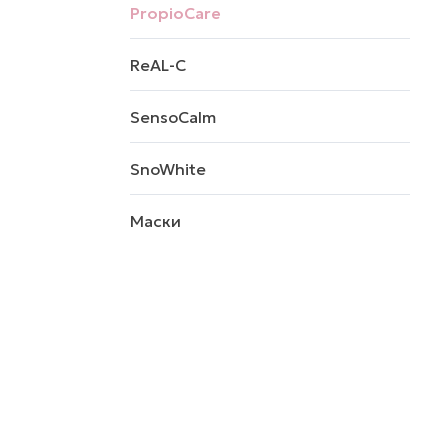
PropioCare
ReAL-C
SensoCalm
SnoWhite
Маски