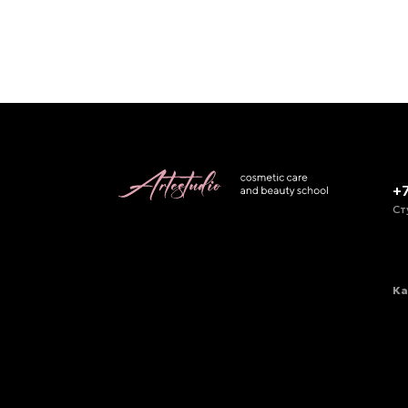
+
Ст
Ка