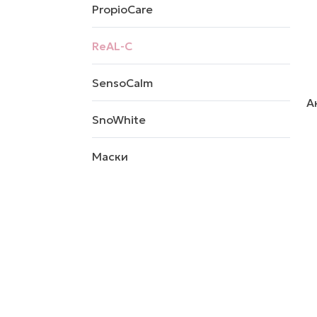
PropioCare
ReAL-C
SensoCalm
А
SnoWhite
Маски