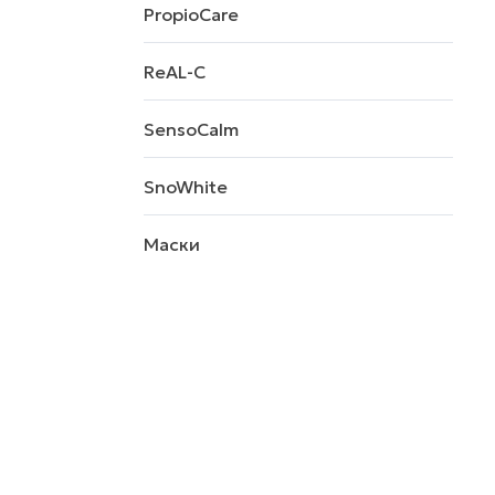
PropioCare
ReAL-C
SensoCalm
SnoWhite
Маски