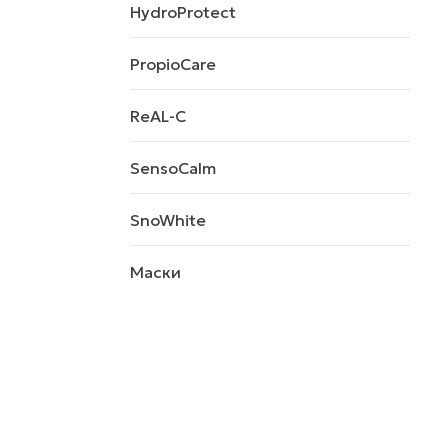
HydroProtect
PropioCare
ReAL-C
SensoCalm
SnoWhite
Маски