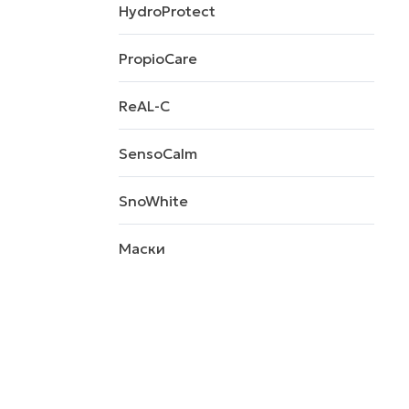
HydroProtect
PropioCare
ReAL-C
SensoCalm
SnoWhite
Маски