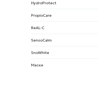
HydroProtect
PropioCare
ReAL-C
SensoCalm
SnoWhite
Маски