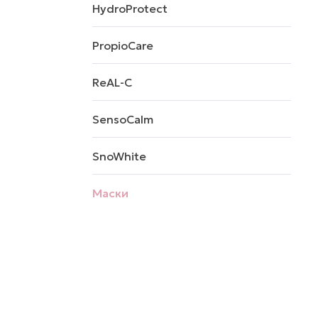
HydroProtect
PropioCare
ReAL-C
SensoCalm
SnoWhite
Маски