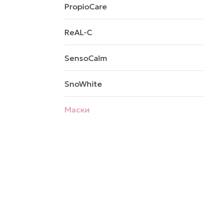
PropioCare
ReAL-C
SensoCalm
SnoWhite
Маски