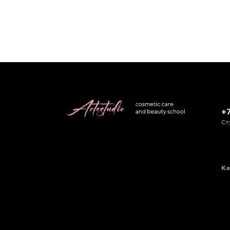
+
Ст
Ка