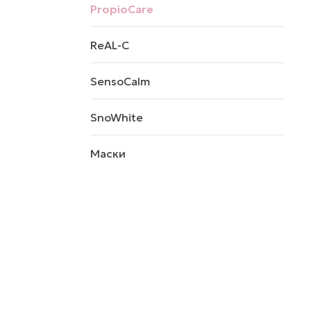
PropioCare
ReAL-C
SensoCalm
SnoWhite
Маски