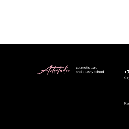
+
Ст
Ка