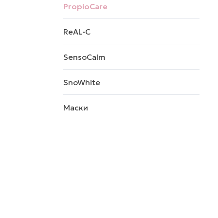
PropioCare
ReAL-C
SensoCalm
SnoWhite
Маски