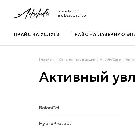
ПРАЙС НА УСЛУГИ
ПРАЙС НА ЛАЗЕРНУЮ Э
Главная
Каталог продукции
PropioCare
Акти
Активный ув
BalanCell
HydroProtect