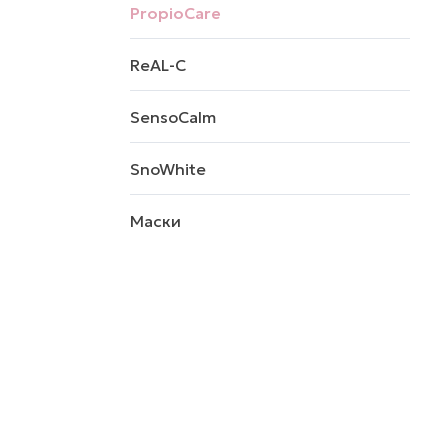
PropioCare
ReAL-C
SensoCalm
SnoWhite
Маски