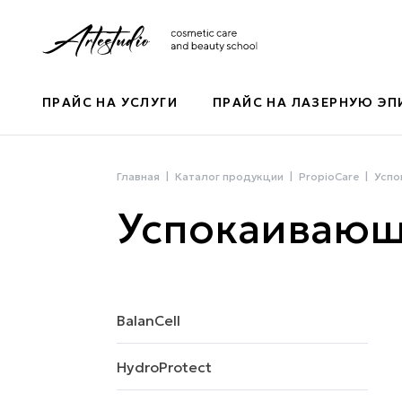
ПРАЙС НА УСЛУГИ
ПРАЙС НА ЛАЗЕРНУЮ Э
Главная
Каталог продукции
PropioCare
Успо
Успокаивающ
BalanCell
HydroProtect