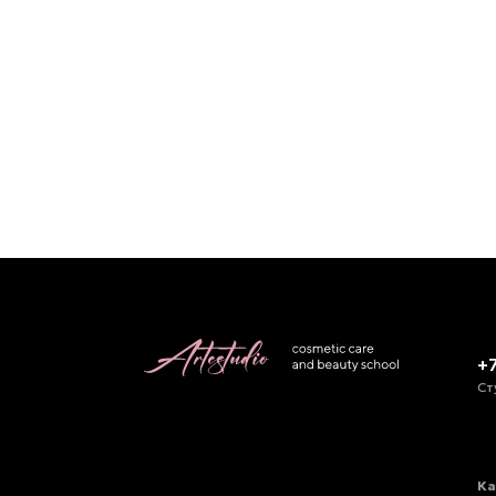
+
Ст
Ка