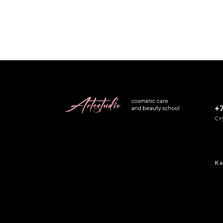
+
Ст
Ка