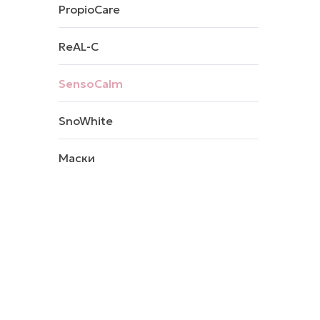
PropioCare
ReAL-C
SensoCalm
SnoWhite
Маски