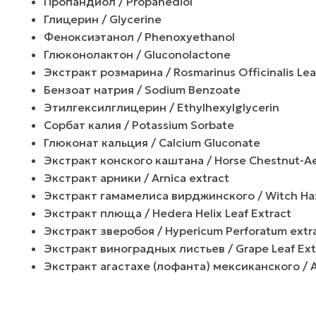
Пропандиол / Propanediol
Глицерин / Glycerine
Феноксиэтанол / Phenoxyethanol
Глюконолактон / Gluconolactone
Экстракт розмарина / Rosmarinus Officinalis Lea
Бензоат натрия / Sodium Benzoate
Этилгексилглицерин / Ethylhexylglycerin
Сорбат калия / Potassium Sorbate
Глюконат кальция / Calcium Gluconate
Экстракт конского каштана / Horse Chestnut-Ae
Экстракт арники / Arnica extract
Экстракт гамамелиса вирджинского / Witch Haze
Экстракт плюща / Hedera Helix Leaf Extract
Экстракт зверобоя / Hypericum Perforatum extr
Экстракт виноградных листьев / Grape Leaf Ext
Экстракт агастахе (лофанта) мексиканского / 