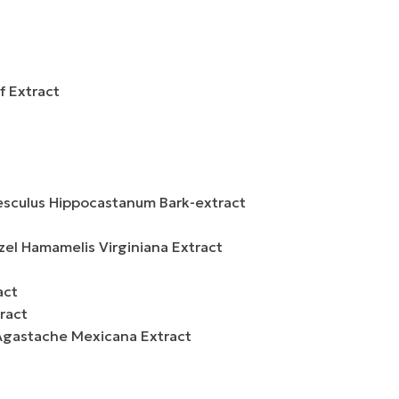
f Extract
sculus Hippocastanum Bark-extract
l Hamamelis Virginiana Extract
act
ract
Agastache Mexicana Extract