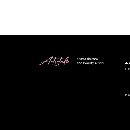
+
Ст
Ка