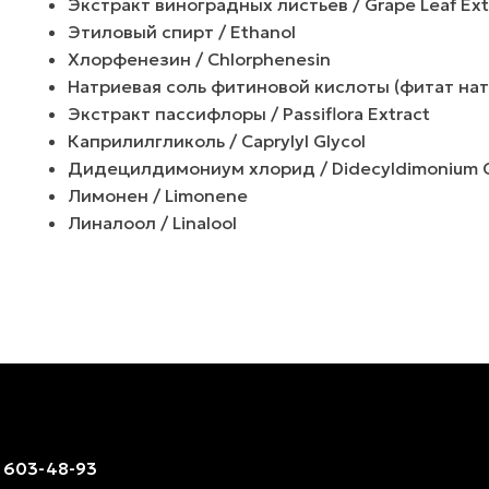
Экстракт виноградных листьев / Grape Leaf Ext
Этиловый спирт / Ethanol
Хлорфенезин / Chlorphenesin
Натриевая соль фитиновой кислоты (фитат натр
Экстракт пассифлоры / Passiflora Extract
Каприлилгликоль / Caprylyl Glycol
Дидецилдимониум хлорид / Didecyldimonium C
Лимонен / Limonene
Линалоол / Linalool
) 603-48-93