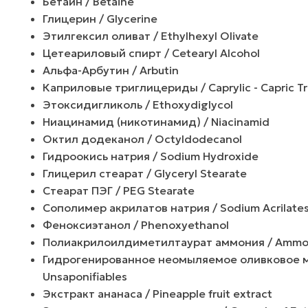
Бетаин / Betaine
Глицерин / Glycerine
Этилгексил оливат / Ethylhexyl Olivate
Цетеариловый спирт / Cetearyl Alcohol
Альфа-Арбутин / Arbutin
Каприловые триглицериды / Caprylic - Capric Tr
Этоксидигликоль / Ethoxydiglycol
Ниацинамид (никотинамид) / Niacinamid
Октил додеканол / Octyldodecanol
Гидроокись натрия / Sodium Hydroxide
Глицерил стеарат / Glyceryl Stearate
Стеарат ПЭГ / PEG Stearate
Сополимер акрилатов натрия / Sodium Acrilate
Феноксиэтанол / Phenoxyethanol
Полиакрилоилдиметилтаурат аммония / Ammoniu
Гидрогенированное неомыляемое оливковое мас
Unsaponifiables
Экстракт ананаса / Pineapple fruit extract