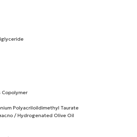
iglyceride
s Copolymer
m Polyacriloildimethyl Taurate
ло / Hydrogenated Olive Oil