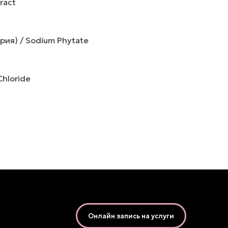
ract
ия) / Sodium Phytate
hloride
Онлайн запись на услуги