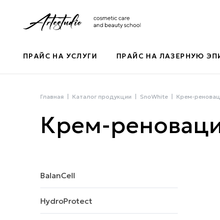
ПРАЙС НА УСЛУГИ
ПРАЙС НА ЛАЗЕРНУЮ Э
Главная
Каталог продукции
SnoWhite
Крем-реновац
Крем-реноваци
BalanCell
HydroProtect