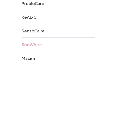
PropioCare
ReAL-C
SensoCalm
SnoWhite
Маски