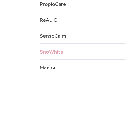
PropioCare
ReAL-C
SensoCalm
SnoWhite
Маски