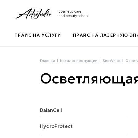
ПРАЙС НА УСЛУГИ
ПРАЙС НА ЛАЗЕРНУЮ Э
Главная
Каталог продукции
SnoWhite
Освет
Осветляющая
BalanCell
HydroProtect