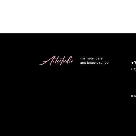
+
Ст
Ка