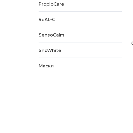
PropioCare
ReAL-C
SensoCalm
SnoWhite
Маски