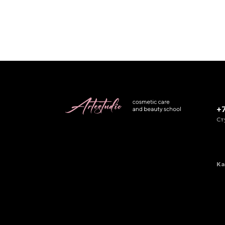
+
Ст
Ка